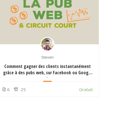
Steven
Comment gagner des clients instantanément
Com
grâce à des pubs web, sur Facebook ou Google
?
6
25
Gratuit
13